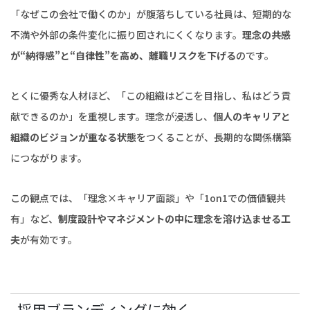
「なぜこの会社で働くのか」が腹落ちしている社員は、短期的な
不満や外部の条件変化に振り回されにくくなります。
理念の共感
が“納得感”と“自律性”を高め、離職リスクを下げる
のです。
とくに優秀な人材ほど、「この組織はどこを目指し、私はどう貢
献できるのか」を重視します。理念が浸透し、
個人のキャリアと
組織のビジョンが重なる状態
をつくることが、長期的な関係構築
につながります。
この観点では、「理念×キャリア面談」や「1on1での価値観共
有」など、
制度設計やマネジメントの中に理念を溶け込ませる工
夫
が有効です。
採用ブランディングに効く