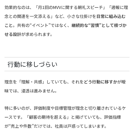
効果的なのは、「月1回のMVVに関する朝礼スピーチ」「週報に理
念との関連を一文添える」など、小さな仕掛けを
日常に組み込む
こと
。共有の“イベント”ではなく、
継続的な“習慣”として根づか
せる設計
が求められます。
行動に移しづらい
理念を「理解・共感」していても、それを
どう行動に移すか
が曖
昧では、浸透は進みません。
特に多いのが、評価制度や目標管理が理念と切り離されているケ
ースです。「顧客の期待を超える」と掲げていても、評価指標
が“売上や件数”だけでは、社員は戸惑ってしまいます。