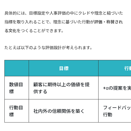
具体的には、目標設定や人事評価の中にクレドや理念と紐づいた
指標を取り入れることで、理念に基づいた行動が
評価・称賛され
る文化
をつくることができます。
たとえば以下のような評価設計が考えられます。
目標
行
数値目
顧客に期待以上の価値を提
+αの提案を
標
供する
行動目
フィードバッ
社内外の信頼関係を築く
標
行動